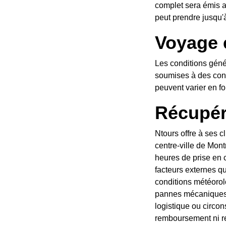
visite/l'expérience. Veuillez noter que cela
complet sera émis au
ns et des politiques de la banque.
peut prendre jusqu'
Voyage 
ations privées de groupe, qui seront
Les conditions géné
u moment de la confirmation par Ntours et
soumises à des cond
te de réservation et de voyage.
peuvent varier en fo
Récupér
atuits en option à certains endroits du
Ntours offre à ses c
la visite au point de départ spécifique. Les
centre-ville de Mont
tre modifiées à court terme en raison de
heures de prise en c
ter, les réservations de dernière minute, les
facteurs externes qu
es, la circulation, les accidents et les
conditions météorolo
arge et/ou le retour pour quelque raison
pannes mécaniques. 
lité de la part de Ntours et aucun
logistique ou circo
tels événements, les clients seront
remboursement ni re