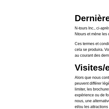
 mai 2020
Dernière
 » ou « notre », exploite le site Web de
N-tours Inc., ci-apr
ervice »).
Ntours et mène les o
Ntours mettra à jour cette page lorsque
Ces termes et condi
s en temps pour vous assurer que vous êtes
cela se produira. V
au courant des derni
Visites/
oduits et services, les visites/expériences
Alors que nous conti
 publication, y compris, mais sans s'y
peuvent différer lé
s d'impossibilité de réaliser une visite/une
limiter, les brochure
té détaillé dans un itinéraire promu par
expérience ou de fou
ssibilités. Les itinéraires peuvent varier
nous, une alternativ
aison que ce soit, y compris, mais sans s'y
et/ou les attraction