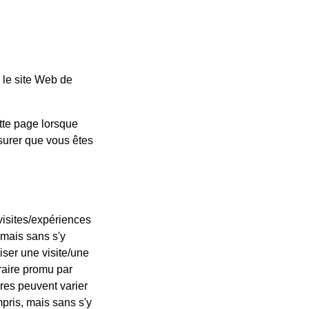
Dernière mise à jo
e le site Web de
N-tours Inc., ci-après dénommé « Ntours », «
Ntours et mène les opérations de visites/ex
tte page lorsque
Ces termes et conditions peuvent changer d
surer que vous êtes
cela se produira. Vous devez consulter ce
au courant des dernières modifications et m
Visites/expérienc
visites/expériences
Alors que nous continuons à nous efforcer d
 mais sans s'y
peuvent différer légèrement de celles prése
liser une visite/une
limiter, les brochures, les dépliants et sur 
éraire promu par
expérience ou de fournir un produit, un serv
ires peuvent varier
nous, une alternative sera proposée dans la
pris, mais sans s'y
et/ou les attractions peuvent être remplacé