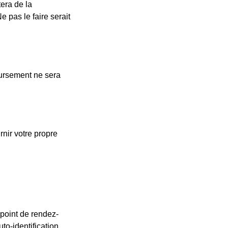
tera de la
informés via l'adresse e-mail et/ou le numéro
e pas le faire serait
responsabilité du client de rejoindre la visit
considéré comme une non-présentation et 
Météo
oursement ne sera
Les visites et événements fonctionnent da
accordé en cas de conditions météorologiq
Assurance
nir votre propre
Le prix des prestations ne comprend pas l'
protection d’assurance.
Rejoindre la visit
respecter les con
 point de rendez-
Vous êtes responsable d'arriver à l'heure a
to-identification
vous notifié. Vous êtes responsable d'avoir 