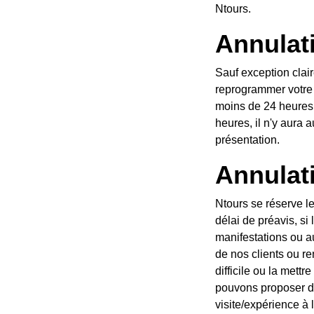
Ntours.
emboursements
Annulat
emboursement complet ou de pouvoir
Sauf exception clai
eures à l'avance. Toute reprogrammation en
reprogrammer votre v
n cas d'annulation du client dans les 24
moins de 24 heures 
ent ne sera effectué en cas de non-
heures, il n'y aura
présentation.
expérience
Annulati
ou toute activité à la date convenue sans
Ntours se réserve le
es officielles, les grèves, les
délai de préavis, si
uvent avoir un effet direct sur la sécurité
manifestations ou au
ce ou de l'activité considérablement plus
de nos clients ou re
expérience est annulée par Ntours, nous
difficile ou la mett
/expérience ou de proposer une autre
pouvons proposer de
er notre proposition, un remboursement
visite/expérience à 