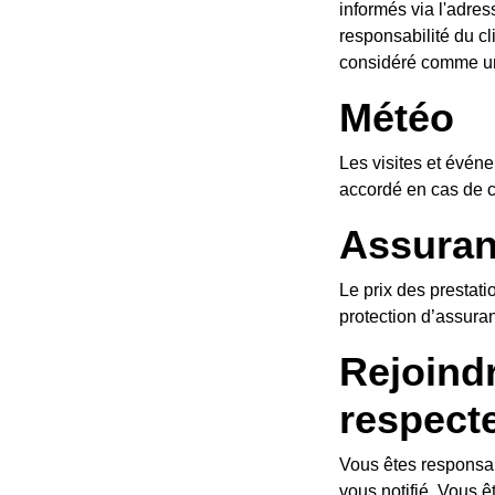
table fournis, et il restera de la
informés via l'adres
t de départ spécifique. Ne pas le faire serait
responsabilité du cli
ment ne sera effectué.
considéré comme un
Météo
s de temps. Aucun remboursement ne sera
Les visites et évén
accordé en cas de 
Assura
tes responsable de fournir votre propre
Le prix des prestat
protection d’assura
rience et
Rejoindr
respecte
en charge convenu ou au point de rendez-
Vous êtes responsab
ns et les documents d'auto-identification
vous notifié. Vous ê