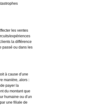
atastrophes
limiter, les conditions saisonnières, les c
naturelles et les règles et réglementations
Prix
ffecter les ventes
Les prix publiés sur ce site peuvent être ré
ircuits/expériences
antérieures. Dans le cas d'un tel changement
lients la différence
à un prix réduit auprès de l'un de nos fourn
e passé ou dans les
ni n'effectuera aucun remboursement sur l
24 heures. heures de la visite/expérience.
Erreurs de prix
oit à cause d'une
Si le montant que vous payez pour une visit
e manière, alors :
erreur dans un prix affiché sur ce site Web
 de payer la
nous vous demanderons de payer la différenc
ment du montant que
différence, Ntours a le droit d'annuler vot
eur humaine ou d'un
vous avez payé. Cela s'appliquera indépend
ar une filiale de
dysfonctionnement transactionnel de ce site