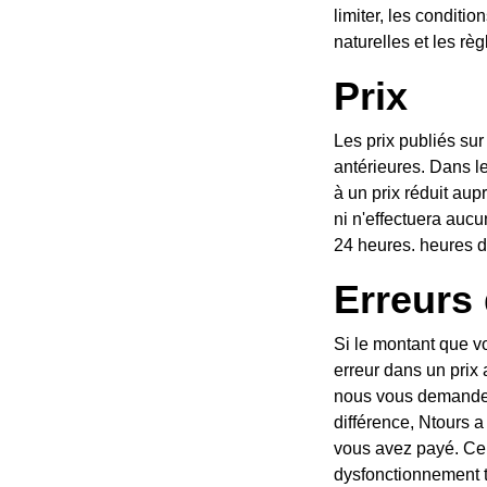
logiques extrêmes, les catastrophes
limiter, les conditi
s locales.
naturelles et les r
Prix
iés à tout moment sans affecter les ventes
Les prix publiés sur
ibilité de l'un de nos circuits/expériences
antérieures. Dans le
ne remboursera pas aux clients la différence
à un prix réduit aup
ués et consommés dans le passé ou dans les
ni n'effectuera auc
24 heures. heures de
Erreurs 
 est incorrect, que ce soit à cause d'une
Si le montant que v
té communiqué d'une autre manière, alors :
erreur dans un prix
 le faites pas acceptez de payer la
nous vous demandero
 d'émettre un remboursement du montant que
différence, Ntours a
u'il s'agisse d'une erreur humaine ou d'un
vous avez payé. Cel
autre système exploité par une filiale de
dysfonctionnement t