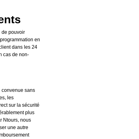
Ntours.
ents
Annulation, repo
 de pouvoir
Sauf exception clairement mentionnée, afi
 reprogrammation en
reprogrammer votre visite, cela doit être f
lient dans les 24
moins de 24 heures est soumise à l'approba
n cas de non-
heures, il n'y aura aucun remboursement. 
présentation.
Annulation de la 
ate convenue sans
Ntours se réserve le droit d'annuler toute v
es, les
délai de préavis, si les conditions météorolo
ect sur la sécurité
manifestations ou autres conditions extérieur
idérablement plus
de nos clients ou rendre l'exécution du circ
ar Ntours, nous
difficile ou la mettre en danger. Dans le ca
ser une autre
pouvons proposer de reporter ou de reprog
 remboursement
visite/expérience à la place, et si un clien