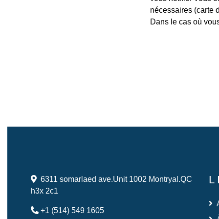
r les règles sanitaires applicables, etc.
nécessaires (carte d'
Dans le cas où vous
L
6311 somarlaed ave.Unit 1002 Montryal.QC
h3x 2c1
+1 (514) 549 1605