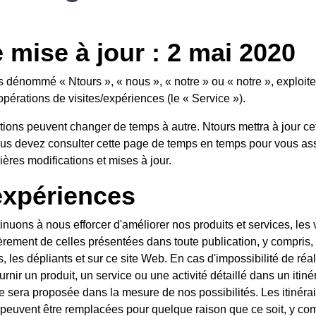
 mise à jour : 2 mai 2020
ès dénommé « Ntours », « nous », « notre » ou « notre », exploit
pérations de visites/expériences (le « Service »).
tions peuvent changer de temps à autre. Ntours mettra à jour ce
ous devez consulter cette page de temps en temps pour vous as
ères modifications et mises à jour.
expériences
nuons à nous efforcer d'améliorer nos produits et services, les 
gèrement de celles présentées dans toute publication, y compris,
s, les dépliants et sur ce site Web. En cas d'impossibilité de réa
rnir un produit, un service ou une activité détaillé dans un itin
e sera proposée dans la mesure de nos possibilités. Les itinéra
s peuvent être remplacées pour quelque raison que ce soit, y com