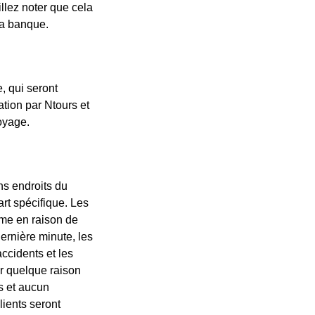
illez noter que cela
complet sera émis au carte de crédit utilisée
la banque.
peut prendre jusqu'à plusieurs jours et dép
Voyage en group
, qui seront
Les conditions générales ici ne s'appliquen
tion par Ntours et
soumises à des conditions générales distin
voyage.
peuvent varier en fonction de la taille du g
Récupérer et dép
ins endroits du
Ntours offre à ses clients une prise en charg
art spécifique. Les
centre-ville de Montréal s'ils ne souhaitent 
rme en raison de
heures de prise en charge et de retour sont
dernière minute, les
facteurs externes qui peuvent inclure, sans t
accidents et les
conditions météorologiques, les travaux ou f
ur quelque raison
pannes mécaniques. Le fait de ne pas assure
s et aucun
logistique ou circonstancielle n'engagera a
ients seront
remboursement ni remboursement ne sera ef