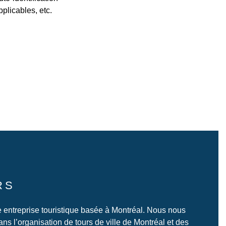
pplicables, etc.
nécessaires (carte d'identité, passeport, etc.
Dans le cas où vous manquez la visite/l'ex
RS
e entreprise touristique basée à Montréal. Nous nous
ns l’organisation de tours de ville de Montréal et des